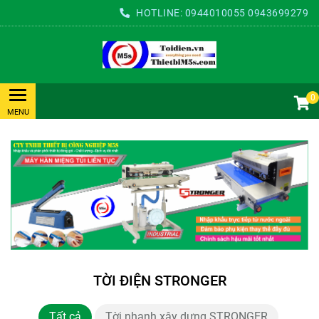
HOTLINE:
0944010055
0943699279
0
TỜI ĐIỆN STRONGER
Tất cả
Tời nhanh xây dựng STRONGER