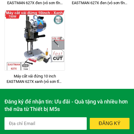
EASTMAN 627X đen (vỏ sơn tĩnh
EASTMAN 627X đen (vỏ sơn tĩnh
điện)
điện)
Máy cắt vải đứng 10 inch
EASTMAN 627X xanh (vỏ sơn tĩnh
điện)
Đăng ký để nhận tin: Ưu đãi - Quà tặng và nhiều hơn
thế nữa từ Thiết bị M5s
ĐĂNG KÝ