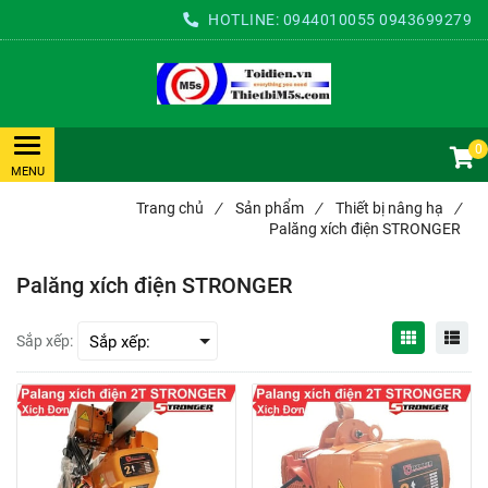
HOTLINE:
0944010055
0943699279
0
Trang chủ
/
Sản phẩm
/
Thiết bị nâng hạ
/
Palăng xích điện STRONGER
Palăng xích điện STRONGER
Sắp xếp: