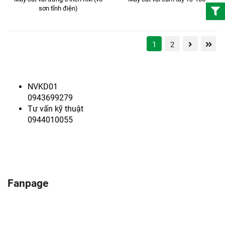
sơn tĩnh điện)
1
2
NVKD01
0943699279
Tư vấn kỹ thuật
0944010055
Fanpage