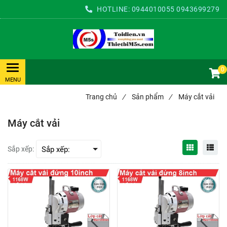
HOTLINE:
0944010055
0943699279
0
Trang chủ
/
Sản phẩm
/
Máy cắt vải
Máy cắt vải
Sắp xếp: