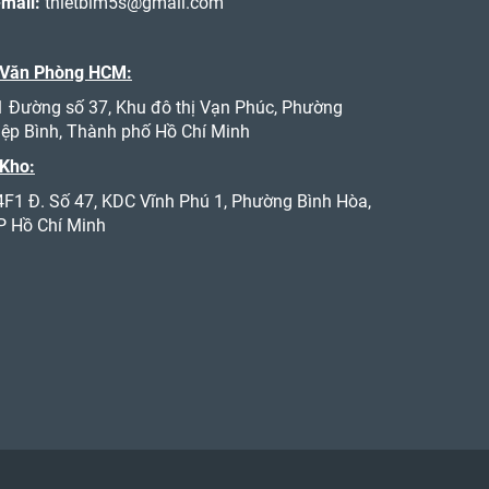
-mail:
thietbim5s@gmail.com
 Văn Phòng HCM:
1 Đường số 37, Khu đô thị Vạn Phúc, Phường
iệp Bình, Thành phố Hồ Chí Minh
 Kho:
4F1 Đ. Số 47, KDC Vĩnh Phú 1, Phường Bình Hòa,
P Hồ Chí Minh