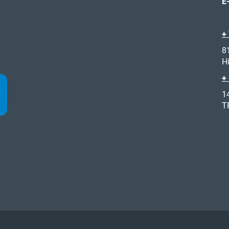
E
+
8
H
+
1
T