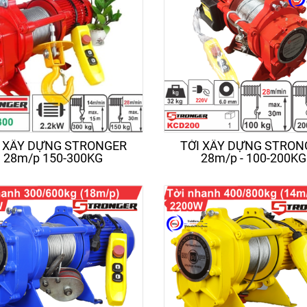
I XÂY DỰNG STRONGER
TỜI XÂY DỰNG STRON
28m/p 150-300KG
28m/p - 100-200KG