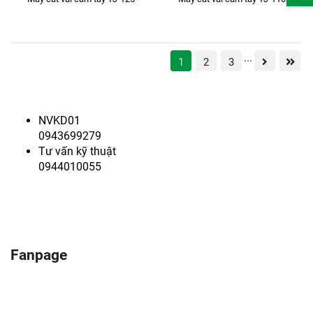
...
1
2
3
NVKD01
0943699279
Tư vấn kỹ thuật
0944010055
Fanpage