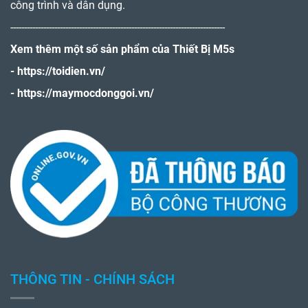
công trình và dân dụng.
------------------------------------------------------------------------------
Xem thêm một số sản phẩm của Thiết Bị M5s
-
https://toidien.vn/
-
https://maymocdonggoi.vn/
THÔNG TIN - CHÍNH SÁCH