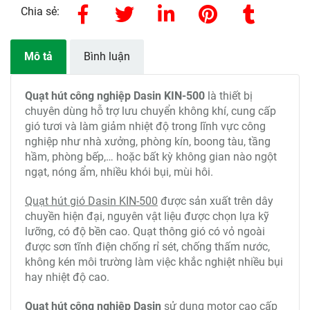
Chia sẻ:
Mô tả
Bình luận
Quạt hút công nghiệp Dasin KIN-500
là thiết bị
chuyên dùng hỗ trợ lưu chuyển không khí, cung cấp
gió tươi và làm giảm nhiệt độ trong lĩnh vực công
nghiệp như nhà xưởng, phòng kín, boong tàu, tầng
hầm, phòng bếp,… hoặc bất kỳ không gian nào ngột
ngạt, nóng ẩm, nhiều khói bụi, mùi hôi.
Quạt hút gió Dasin KIN-500
được sản xuất trên dây
chuyền hiện đại, nguyên vật liệu được chọn lựa kỹ
lưỡng, có độ bền cao. Quạt thông gió có vỏ ngoài
được sơn tĩnh điện chống rỉ sét, chống thấm nước,
không kén môi trường làm việc khắc nghiệt nhiều bụi
hay nhiệt độ cao.
Quạt hút công nghiệp Dasin
sử dụng motor cao cấp