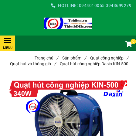
HOTLINE:
0944010055
0943699279
0
Trang chủ
/
Sản phẩm
/
Quạt công nghiệp
/
Quạt hút và thông gió
/
Quạt hút công nghiệp Dasin KIN-500