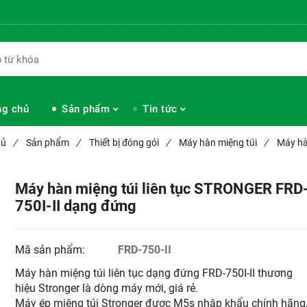
ng chủ
Sản phẩm
Tin tức
hủ
/
Sản phẩm
/
Thiết bị đóng gói
/
Máy hàn miệng túi
/
Máy hà
Máy hàn miệng túi liên tục STRONGER FRD
750I-II dạng đứng
Mã sản phẩm:
FRD-750-II
Máy hàn miệng túi liên tục dạng đứng FRD-750I-II thương
hiệu Stronger là dòng máy mới, giá rẻ.
Máy ép miệng túi Stronger được M5s nhập khẩu chính hãng