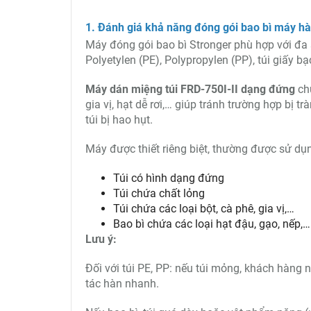
1. Đánh giá khả năng đóng gói bao bì máy hà
Máy đóng gói bao bì Stronger phù hợp với đa số
Polyetylen (PE), Polypropylen (PP), túi giấy bạc
Máy dán miệng túi FRD-750I-II dạng đứng
chu
gia vị, hạt dễ rơi,… giúp tránh trường hợp bị 
túi bị hao hụt.
Máy được thiết riêng biệt, thường được sử dụn
Túi có hình dạng đứng
Túi chứa chất lỏng
Túi chứa các loại bột, cà phê, gia vị,…
Bao bì chứa các loại hạt đậu, gạo, nếp,…
Lưu ý:
Đối với túi PE, PP: nếu túi mỏng, khách hàng 
tác hàn nhanh.