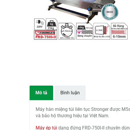
Mô tả
Bình luận
Máy hàn miệng túi liên tục Stronger được M5
và bảo hộ thương hiệu tại Việt Nam.
Máy ép túi
dạng đứng FRD-750I-II chuyên dùng 