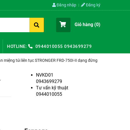
Đăng nhập
Đăng ký
Giỏ hàng (
0
)
HOTLINE:
0944010055
0943699279
n miệng túi liên tục STRONGER FRD-750I-II dạng đứng
NVKD01
-
0943699279
Tư vấn kỹ thuật
0944010055
,