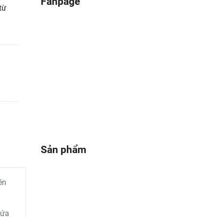
Fanpage
từ
Sản phẩm
ền
hứa