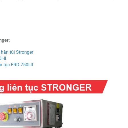
nger:
hàn túi Stronger
I-II
n tục FRD-750I-II