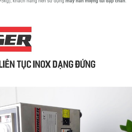
(>5kg), khách hàng nên sử dụng
máy hàn miệng túi dập chân
.