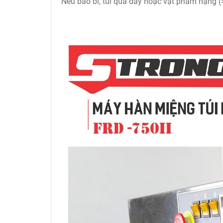
Nếu bao bì, túi quá dày hoặc vật phẩm nặng 