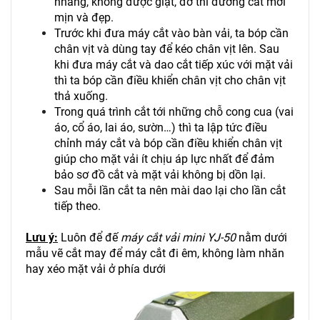
nhàng, không được giật, đơ thì đường cắt mới
mịn và đẹp.
Trước khi đưa máy cắt vào bàn vải, ta bóp cần
chân vịt và dùng tay để kéo chân vịt lên. Sau
khi đưa máy cắt và dao cắt tiếp xúc với mặt vải
thì ta bóp cần điều khiển chân vịt cho chân vịt
thả xuống.
Trong quá trình cắt tới những chỗ cong cua (vai
áo, cổ áo, lai áo, sườn…) thì ta lập tức điều
chỉnh máy cắt và bóp cần điều khiển chân vịt
giúp cho mặt vải ít chịu áp lực nhất để đảm
bảo sơ đồ cắt và mặt vải không bị dồn lại.
Sau mỗi lần cắt ta nên mài dao lại cho lần cắt
tiếp theo.
Lưu ý:
Luôn để đế
máy cắt vải mini YJ-50
nằm dưới
mẫu vẽ cắt may để máy cắt đi êm, không làm nhăn
hay xéo mặt vải ở phía dưới