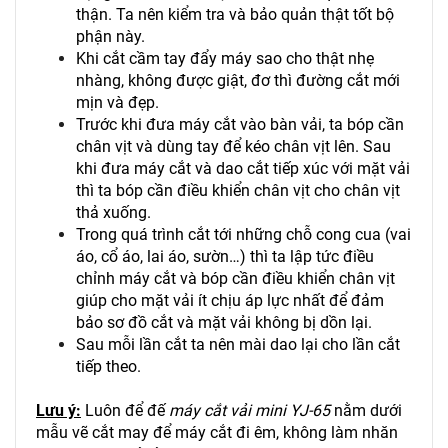
thận. Ta nên kiểm tra và bảo quản thật tốt bộ
phận này.
Khi cắt cầm tay đẩy máy sao cho thật nhẹ
nhàng, không được giật, đơ thì đường cắt mới
mịn và đẹp.
Trước khi đưa máy cắt vào bàn vải, ta bóp cần
chân vịt và dùng tay để kéo chân vịt lên. Sau
khi đưa máy cắt và dao cắt tiếp xúc với mặt vải
thì ta bóp cần điều khiển chân vịt cho chân vịt
thả xuống.
Trong quá trình cắt tới những chỗ cong cua (vai
áo, cổ áo, lai áo, sườn…) thì ta lập tức điều
chỉnh máy cắt và bóp cần điều khiển chân vịt
giúp cho mặt vải ít chịu áp lực nhất để đảm
bảo sơ đồ cắt và mặt vải không bị dồn lại.
Sau mỗi lần cắt ta nên mài dao lại cho lần cắt
tiếp theo.
Lưu ý:
Luôn để đế
máy cắt vải mini YJ-65
nằm dưới
mẫu vẽ cắt may để máy cắt đi êm, không làm nhăn