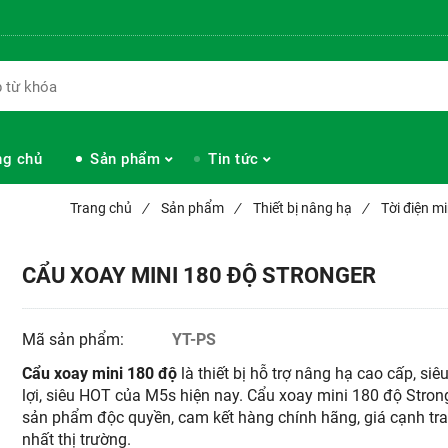
ng chủ
Sản phẩm
Tin tức
Trang chủ
/
Sản phẩm
/
Thiết bị nâng hạ
/
Tời điện 
CẨU XOAY MINI 180 ĐỘ STRONGER
Mã sản phẩm:
YT-PS
Cẩu xoay mini 180 độ
là thiết bị hỗ trợ nâng hạ cao cấp, siêu
lợi, siêu HOT của M5s hiện nay. Cẩu xoay mini 180 độ Strong
sản phẩm độc quyền, cam kết hàng chính hãng, giá cạnh tr
nhất thị trường.