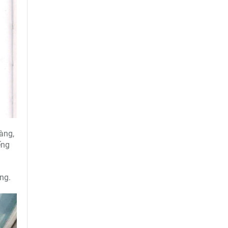
àng,
ếng
ng.