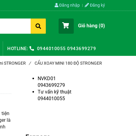
Đăng nhập
Đăng ký
Giỏ hàng (
0
)
HOTLINE:
0944010055
0943699279
mini STRONGER
/
CẨU XOAY MINI 180 ĐỘ STRONGER
NVKD01
0943699279
Tư vấn kỹ thuật
0944010055
 tiện
er là
anh