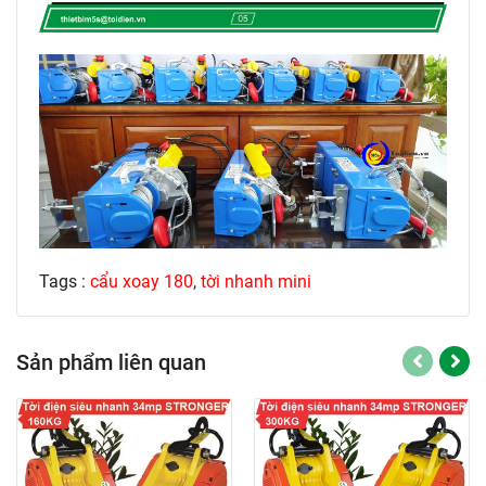
Tags :
cẩu xoay 180
,
tời nhanh mini
Sản phẩm liên quan