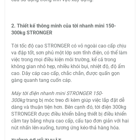
2. Thiết kế thông minh của tời nhanh mini 150-
300kg STRONGER
Tời tốc độ cao STRONGER có vỏ ngoài cao cấp chịu
va đập tốt, sơn phủ một lớp sơn tĩnh điện, có thể làm
việc trong mọi điều kiện môi trường, kể cả trong
không gian nhỏ hẹp, nhiều khói bụi, nhiệt độ, độ ẩm
cao. Dây cáp cao cấp, chắc chắn, được quấn gọn
gàng quanh tang cuốn cáp.
Máy tời điện nhanh mini STRONGER
150-
300kg
trang bị móc treo đi kèm giúp việc lắp đặt dễ
dàng và thuận tiện hơn. Bên cạnh đó, tời điện 300kg
STRONGER được điều khiển bằng thiết bị điều khiển
cầm tay bằng nhựa cao cấp, cấu tạo đơn giản với hai
nút nhấn lên-xuống, tương ứng kéo-thả hàng hóa.