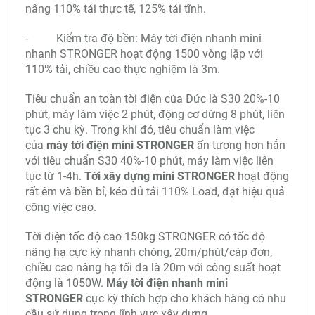
nâng 110% tải thực tế, 125% tải tĩnh.
- Kiểm tra độ bền: Máy tời điện nhanh mini
nhanh STRONGER hoạt động 1500 vòng lặp với
110% tải, chiều cao thực nghiệm là 3m.
Tiêu chuẩn an toàn tời điện của Đức là S30 20%-10
phút, máy làm việc 2 phút, động cơ dừng 8 phút, liên
tục 3 chu kỳ. Trong khi đó, tiêu chuẩn làm việc
của
máy tời điện mini STRONGER
ấn tượng hơn hẳn
với tiêu chuẩn S30 40%-10 phút, máy làm việc liên
tục từ 1-4h.
Tời xây dựng mini STRONGER
hoạt động
rất êm và bền bỉ, kéo đủ tải 110% Load, đạt hiệu quả
công việc cao.
Tời điện tốc độ cao 150kg STRONGER có tốc độ
nâng hạ cực kỳ nhanh chóng, 20m/phút/cáp đơn,
chiều cao nâng hạ tối đa là 20m với công suất hoạt
động là 1050W.
Máy tời điện nhanh mini
STRONGER
cực kỳ thích hợp cho khách hàng có nhu
cầu sử dụng trong lĩnh vực xây dựng.