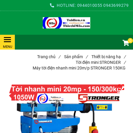
HOTLINE:
0944010055
0943699279
0
Trang chủ
/
Sản phẩm
/
Thiết bị nâng hạ
/
Tời điện mini STRONGER
/
Máy tời điện nhanh mini 20m/p STRONGER 150KG