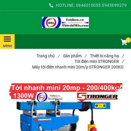
HOTLINE:
0944010055
0943699279
0
Trang chủ
/
Sản phẩm
/
Thiết bị nâng hạ
/
Tời điện mini STRONGER
/
Máy tời điện nhanh mini 20m/p STRONGER 200KG