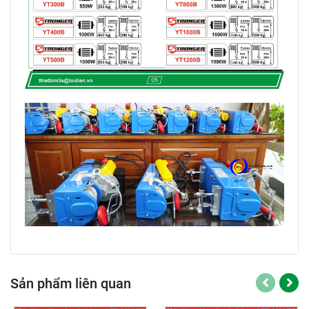
Hotline: 0943 699 279 – 0944 010 055
Youtube:
https://www.youtube.com/c/ThietbiM5s
Facebook:
https://www.facebook.com/ThietbiM5S
Quý khách có thể tham khảo thêm Các loại tời treo
mini Đài Loan trên thị trường hiện nay
Tại đây
.