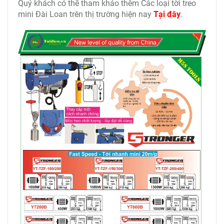
Bên cạnh
toi nhanh mini 200-400kg Stronger
, qúy
khách hàng có thể tham khảo các loại
máy tời xây
dựng tốc độ cao
STRONGER khác để phù hợp nhất
với nhu cầu công việc. Công ty TNHH Thiết bị công
nghiệp M5s chúng tôi cam kết cung cấp sản phẩm
tời nhanh mini chất lượng nhất với giá tốt nhất!
Qúy khách vui lòng liên hệ trực tiếp với chúng tôi