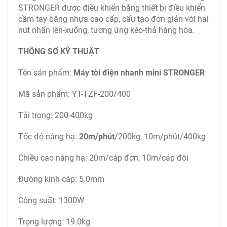
2. Thiết kế thông minh của tời nhanh mini 200-
400kg STRONGER
Tời tốc độ cao STRONGER có vỏ ngoài cao cấp chịu
va đập tốt, sơn phủ một lớp sơn tĩnh điện, có thể làm