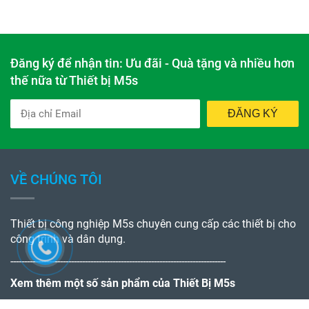
NVKD01
0943699279
Tư vấn kỹ thuật
0944010055
Fanpage