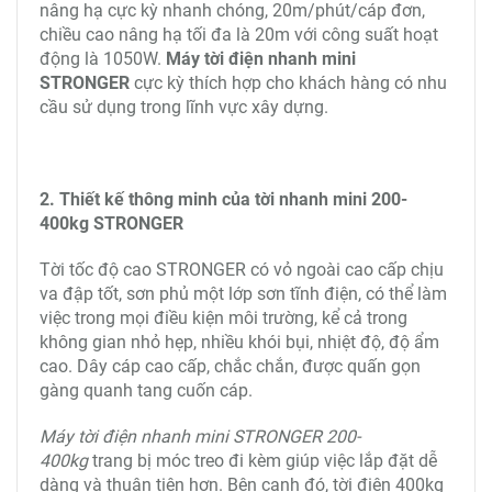
nâng 110% tải thực tế, 125% tải tĩnh.
- Kiểm tra độ bền: Máy tời điện nhanh mini
nhanh STRONGER hoạt động 2000 vòng lặp với
110% tải, chiều cao thực nghiệm là 3m.
Tiêu chuẩn an toàn tời điện của Đức là S30 20%-10
phút, máy làm việc 2 phút, động cơ dừng 8 phút, liên
tục 3 chu kỳ. Trong khi đó, tiêu chuẩn làm việc
của
máy tời điện mini STRONGER
ấn tượng hơn hẳn
với tiêu chuẩn S30 40%-10 phút, máy làm việc liên
tục từ 1-4h.
Tời xây dựng mini STRONGER
hoạt động
rất êm và bền bỉ, kéo đủ tải 110% Load, đạt hiệu quả
công việc cao.
Tời điện tốc độ cao 200kg STRONGER có tốc độ
nâng hạ cực kỳ nhanh chóng, 20m/phút/cáp đơn,
chiều cao nâng hạ tối đa là 20m với công suất hoạt
động là 1050W.
Máy tời điện nhanh mini
STRONGER
cực kỳ thích hợp cho khách hàng có nhu
cầu sử dụng trong lĩnh vực xây dựng.