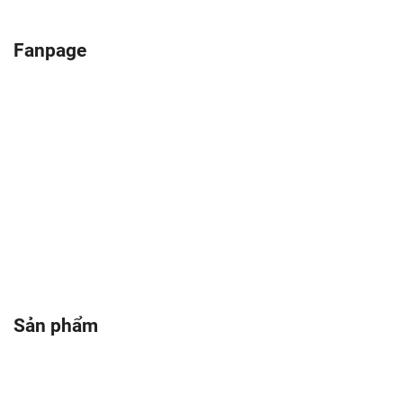
Sản phẩm liên quan
Máy tời điện tốc độ cao
Máy tời điện tốc độ cao
34m/phút STRONGER 160kg
34m/phút STRONGER 300kg