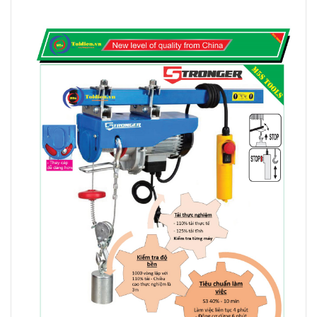
việc trong mọi điều kiện môi trường, kể cả trong
không gian nhỏ hẹp, nhiều khói bụi, nhiệt độ, độ ẩm
cao. Dây cáp cao cấp, chắc chắn, được quấn gọn
gàng quanh tang cuốn cáp.
Máy tời điện nhanh mini STRONGER
200-
400kg
trang bị móc treo đi kèm giúp việc lắp đặt dễ
dàng và thuận tiện hơn. Bên cạnh đó, tời điện 400kg
STRONGER được điều khiển bằng thiết bị điều khiển
cầm tay bằng nhựa cao cấp, cấu tạo đơn giản với hai
nút nhấn lên-xuống, tương ứng kéo-thả hàng hóa.
THÔNG SỐ KỸ THUẬT
Tên sản phẩm:
Máy tời điện nhanh mini STRONGER
Mã sản phẩm: YT-TZF-200/400
Tải trọng: 200-400kg
Tốc độ nâng hạ:
20m/phút
/200kg, 10m/phút/400kg