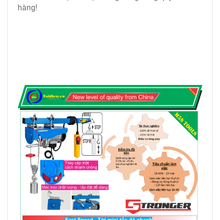
Nguồn điện: 220V
Công suất động cơ: 1600W
Bên cạnh
toi dien treo mini Stronger
, quý khách hàng
có thể liên hệ trực tiếp với chúng tôi để được tư vấn
thêm về các loại
tời điện tốc độ cao
phù hợp nhất với
nhu cầu công việc nâng hạ, tránh lãng phí chi phí
không cần thết.
Hotline: 0943 699 279 – 0944 010 055
Youtube:
https://www.youtube.com/c/ThietbiM5s
Facebook:
https://www.facebook.com/ThietbiM5S
M5s rất hân hạnh được đồng hàng cùng quý khách
hàng!