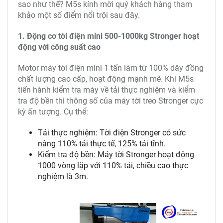
Tời điện mini 1000kg Stronger
được M5s nhập khẩu
trực tiếp, không qua trung gian. So với các loại tời
điện khác, tời điện mini Stronger có những ưu điểm
vượt bậc, thích hợp cho mọi công việc ở mọi vị trí. Vì
sao như thế? M5s kính mời quý khách hàng tham
khảo một số điểm nổi trội sau đây.
1. Động cơ tời điện mini 500-1000kg Stronger hoạt
động với công suất cao