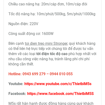
một lớp sơn tĩnh điện cao cấp, bảo vệ máy khỏi các
tác động trong môi trường làm việc nhiều khói, bụi,
nhiệt độ và độ ẩm cao. Tuy nhiên, quý khách vẫn nên
lưu ý các nguyên tắc an toàn khi sử dụng để máy
hoạt động hiệu quả.
THÔNG SỐ KỸ THUẬT:
Tên sản phẩm: Máy tời điện xây dựng mini 500-
1000kg Stronger
Mã sản phẩm: YT1000B
Tải trọng nâng hạ: 500-1000kg
Chiều cao nâng hạ: 20m/cáp đơn, 10m/cáp đôi
Tốc độ nâng hạ: 10m/phút/500kg, 5m/phút/1000kg