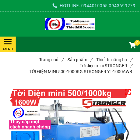
HOTLINE:
0944010055
0943699279
0
Trang chủ
/
Sản phẩm
/
Thiết bị nâng hạ
/
Tời điện mini STRONGER
/
TỜI ĐIỆN MINI 500-1000KG STRONGER YT-1000AWB