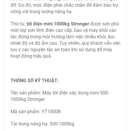
2. Thiết kế thông minh của tời điện mini 500-1000kg
Stronger
Thứ nhất,
tời điện mini
thương hiệu Stronger có tang
cuốn cáp được thiết kế dài hơn so các loại tời điện
nâng hàng khác, giúp hạn chế tình trạng xoắn rối
cáp.
Thứ hai là tang cuốn cáp của
tời điện mini Trung
Quốc
Stronger thiết kế đặc biệt giúp khách hàng dễ
dàng thay thế, sữa chữa hay bảo trì dây cáp.
Thứ ba, móc treo cao cấp dễ dàng lắp đặt cũng như
đảm bảo an toàn tuyệt đối khi vận hành máy tời.
Phương thức lắp đặt chủ yếu của máy tời điện mini
là treo trên thanh ngang, dầm hoặc cố định trên giá
đỡ. Do đó, móc điện phải chắc chắn để đảm bảo trụ
vững với trọng lượng nâng hạ.
Thứ tư,
tời điện mini 1000kg Stronger
được sơn phủ