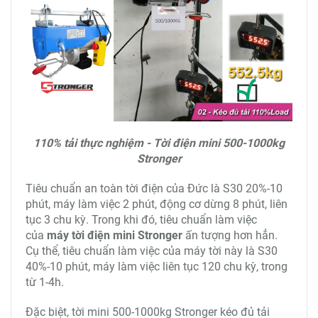
Motor máy tời điện mini 1 tấn làm từ 100% dây đồng
chất lượng cao cấp, hoạt động mạnh mẽ. Khi M5s
tiến hành kiểm tra máy về tải thực nghiệm và kiểm
tra độ bền thì thông số của máy tời treo Stronger cực
kỳ ấn tượng. Cụ thể:
Tải thực nghiệm: Tời điện Stronger có sức
nâng 110% tải thực tế, 125% tải tĩnh.
Kiểm tra độ bền: Máy tời Stronger hoạt động
1000 vòng lặp với 110% tải, chiều cao thực
nghiệm là 3m.