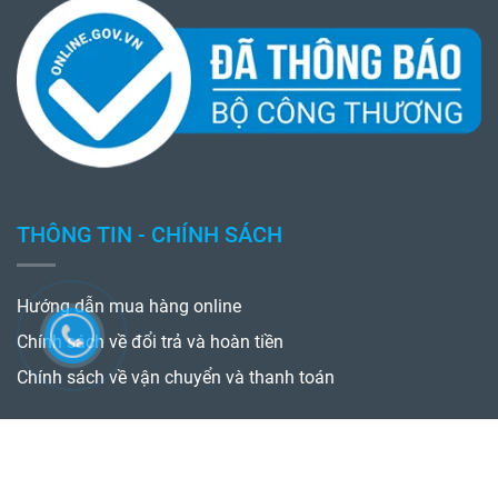
VỀ CHÚNG TÔI
Thiết bị công nghiệp M5s chuyên cung cấp các thiết bị cho
công trình và dân dụng.
------------------------------------------------------------------------------
Xem thêm một số sản phẩm của Thiết Bị M5s
-
https://toidien.vn/
-
https://maymocdonggoi.vn/