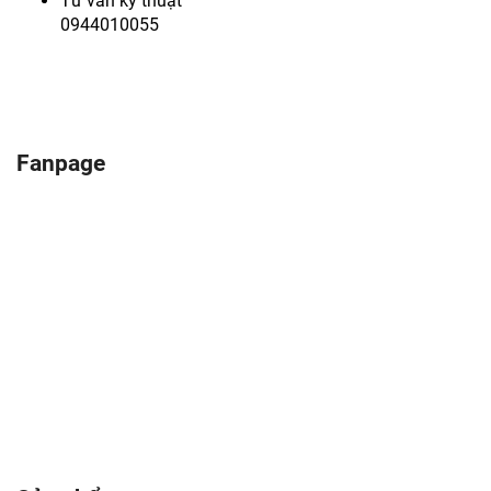
Tư vấn kỹ thuật
0944010055
Fanpage