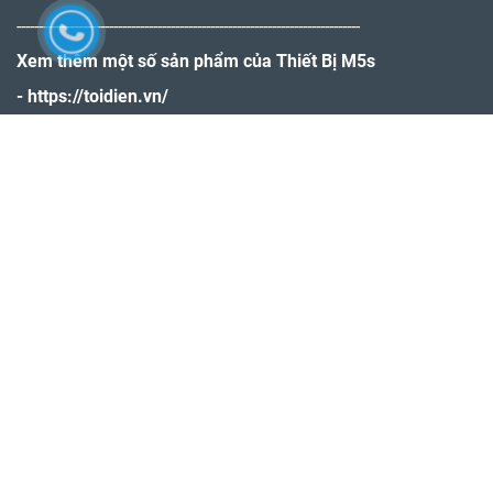
------------------------------------------------------------------------------
Xem thêm một số sản phẩm của Thiết Bị M5s
-
https://toidien.vn/
-
https://maymocdonggoi.vn/
THÔNG TIN - CHÍNH SÁCH