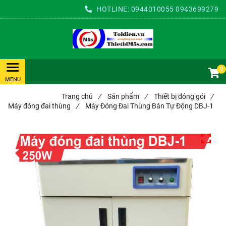
HOTLINE:
0944010055
0943699279
0
Trang chủ
/
Sản phẩm
/
Thiết bị đóng gói
/
Máy đóng đai thùng
/
Máy Đóng Đai Thùng Bán Tự Động DBJ-1