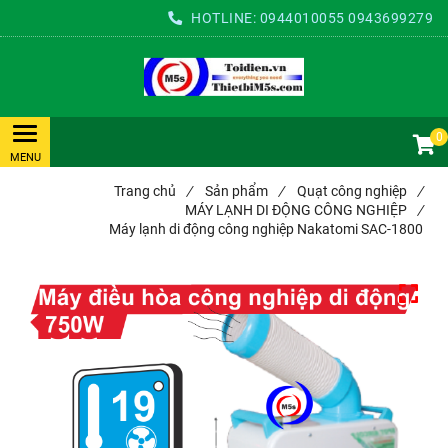
HOTLINE:
0944010055
0943699279
0
Trang chủ
/
Sản phẩm
/
Quạt công nghiệp
/
MÁY LẠNH DI ĐỘNG CÔNG NGHIỆP
/
Máy lạnh di động công nghiệp Nakatomi SAC-1800