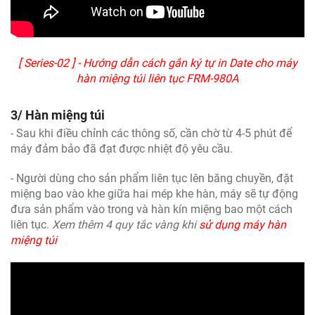
[ Series-02 ] - Hướng dẫn cách gắn ký tự in Date cho máy
hàn miệng túi liên tục FRM-980A
3/ Hàn miệng túi
- Sau khi điều chỉnh các thông số, cần chờ từ 4-5 phút để
máy đảm bảo đã đạt được nhiệt độ yêu cầu.
- Người dùng cho sản phẩm liên tục lên băng chuyền, đặt
miệng bao vào khe giữa hai mép khe hàn, máy sẽ tự động
đưa sản phẩm vào trong và hàn kín miệng bao một cách
liên tục.
Xem thêm 4 quy tắc vàng khi
sử dụng máy hàn
miệng túi