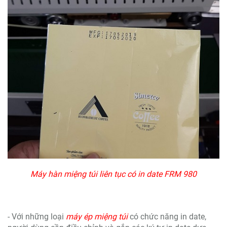
Máy hàn miệng túi liên tục có in date FRM 980
- Với những loại
máy ép miệng túi
có chức năng in date,