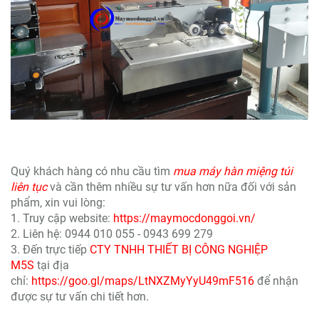
Quý khách hàng có nhu cầu tìm
mua máy hàn miệng túi
liên tục
và cần thêm nhiều sự tư vấn hơn nữa đối với sản
phẩm, xin vui lòng:
1. Truy cập website:
https://maymocdonggoi.vn/
2. Liên hệ: 0944 010 055 - 0943 699 279
3. Đến trực tiếp
CTY TNHH THIẾT BỊ CÔNG NGHIỆP
M5S
tại địa
chỉ:
https://goo.gl/maps/LtNXZMyYyU49mF516
để nhận
được sự tư vấn chi tiết hơn.