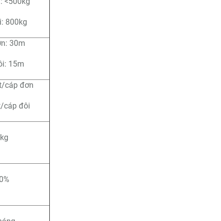
: <500kg
: 800kg
n: 30m
i: 15m
/cáp đơn
/cáp đôi
kg
0%