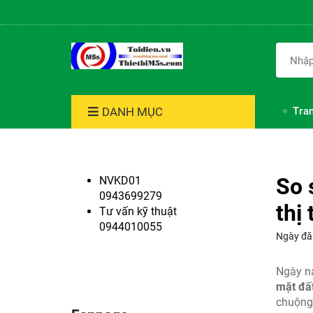
DANH MỤC
Tra
So 
NVKD01
0943699279
thị
Tư vấn kỹ thuật
0944010055
Ngày đă
Ngày na
mặt đấ
chuộng 