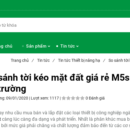
ng chủ
Sản phẩm
Tin tức
Trang chủ
/
Tin tức
/
Tin tức Thiết bị nâng hạ
/
So sánh tời 
sánh tời kéo mặt đất giá rẻ M5s 
 trường
ng:
09/01/2020 |
Lượt xem:
1117 |
0 Đánh giá
y nhu cầu mua bán và lắp đặt các loại thiết bị công nghiệp n
t
càng lúc càng đa dạng và phát triển. Nhất là phân khúc mua 
bởi mức giá phải chăng và chất lượng đảm bảo đến từ các cơ s