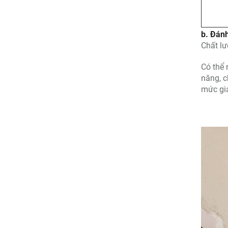
b. Đán
Chất lư
Có thể 
năng, c
mức giá