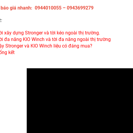
e báo giá nhanh: 0944010055 – 0943699279
:
ời xây dựng Stronger và tời kéo ngoài thị trường.
ời đa năng KIO Winch và tời đa năng ngoài thị trường
ậy Stronger và KIO Winch liệu có đáng mua?
ổng kết