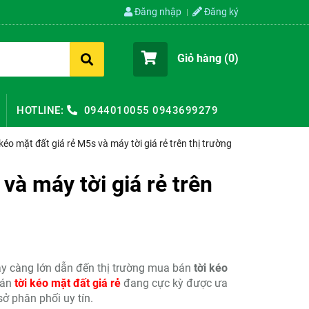
Đăng nhập
Đăng ký
Giỏ hàng (
0
)
HOTLINE:
0944010055
0943699279
kéo mặt đất giá rẻ M5s và máy tời giá rẻ trên thị trường
và máy tời giá rẻ trên
gày càng lớn dẫn đến thị trường mua bán
tời kéo
bán
tời kéo mặt đất giá rẻ
đang cực kỳ được ưa
ở phân phối uy tín.