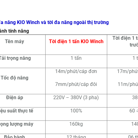
đa năng KIO Winch và tời đa năng ngoài thị trường
ánh tính năng
Tời điện 1 t
Tên máy
Tời điện 1 tấn KIO Winch
trư
Tải trọng nâng
1 tấn
1 
14m/phút/cáp đơn
17m/phút
Tốc độ nâng
7mm/phút/cáp đôi
11m/phút
Điện áp
220V – 380V (3 pha)
38
iệu suất thực tế
100%
60 
rọng lượng máy
160kg
14
Bảo hành
12 tháng
06 t