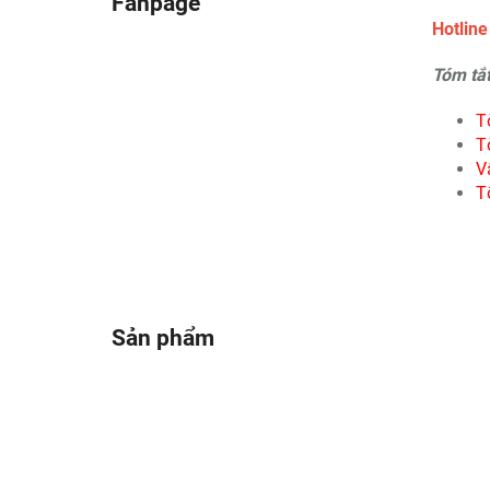
Fanpage
Hotlin
Tóm tắt
T
T
V
T
Sản phẩm