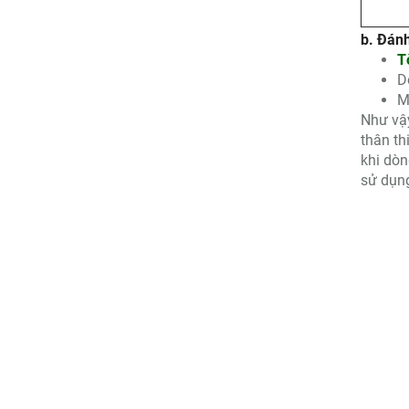
b. Đán
T
D
M
Như vậy
thân th
khi dòn
sử dụn