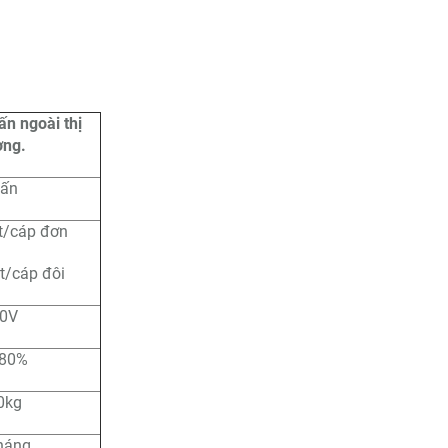
ấn ngoài thị
ờng.
tấn
/cáp đơn
/cáp đôi
0V
-80%
0kg
háng