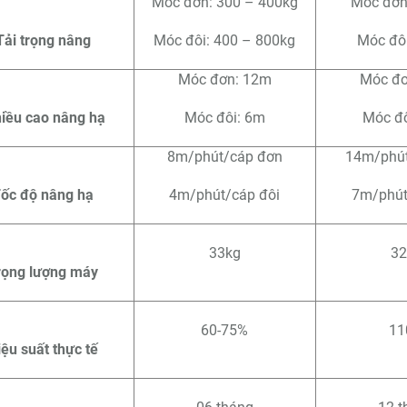
Móc đơn: 300 – 400kg
Móc đơn
Tải trọng nâng
Móc đôi: 400 – 800kg
Móc đôi
Móc đơn: 12m
Móc đơ
iều cao nâng hạ
Móc đôi: 6m
Móc đô
8m/phút/cáp đơn
14m/phút
ốc độ nâng hạ
4m/phút/cáp đôi
7m/phút
33kg
32
rọng lượng máy
60-75%
11
iệu suất thực tế