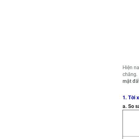
Hiện na
chăng.
mặt đất
1. Tời 
a. So s