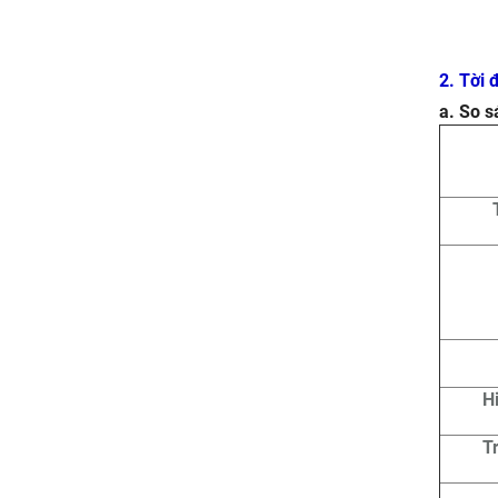
2. Tời 
a. So s
H
T