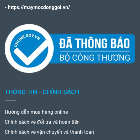
thế nữa từ Thiết bị M5s
ĐĂNG KÝ
VỀ CHÚNG TÔI
Thiết bị công nghiệp M5s chuyên cung cấp các thiết bị cho
công trình và dân dụng.
------------------------------------------------------------------------------
Xem thêm một số sản phẩm của Thiết Bị M5s
-
https://toidien.vn/
-
https://maymocdonggoi.vn/