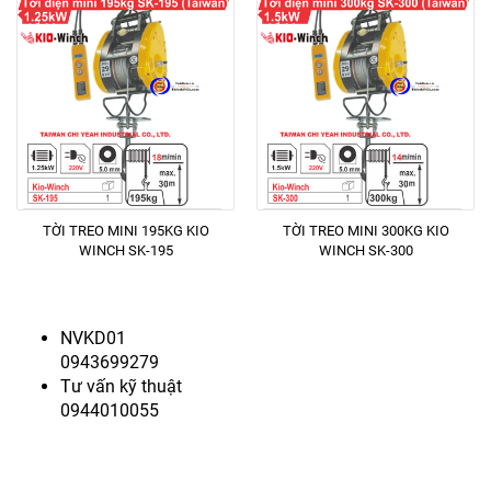
Sở hữu tời nâng KIO Winch giúp tối ưu hóa công việc.
Quý khách hàng cần được hỗ trợ hoặc tư vấn về sản
phẩm, hãy đến với
Công ty TNHH Thiết Bị Công
nghiệp M5s.
Chúng tôi cam kết cung cấp sản phẩm
chính hãng, chất lượng tối nhất với giá ưu đãi nhất.
Hotline:
0943699279 - 0944010055
Sản phẩm liên quan