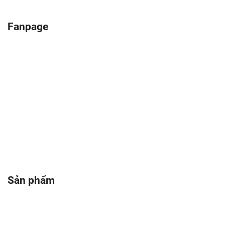
TỜI TREO MINI 195KG KIO
TỜI TREO MINI 300KG KIO
WINCH SK-195
WINCH SK-300
NVKD01
0943699279
Tư vấn kỹ thuật
0944010055
Fanpage