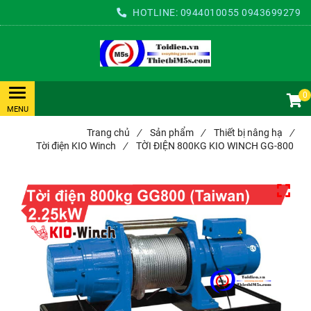
HOTLINE:
0944010055
0943699279
0
Trang chủ
/
Sản phẩm
/
Thiết bị nâng hạ
/
Tời điện KIO Winch
/
TỜI ĐIỆN 800KG KIO WINCH GG-800