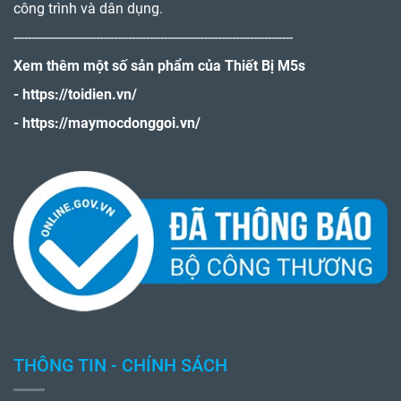
công trình và dân dụng.
------------------------------------------------------------------------------
Xem thêm một số sản phẩm của Thiết Bị M5s
-
https://toidien.vn/
-
https://maymocdonggoi.vn/
THÔNG TIN - CHÍNH SÁCH