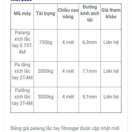
Đường
Chiều cao
Giá tham
Mã máy
Tải trọng
kính xích
nâng
khảo
tải
Palang
xích lắc
750kg
4 mét
6,3mm
Liên hệ
tay 0.75T-
4M
Pa lăng
xích lắc
2000kg
4 mét
7,1mm
Liên hệ
tay 2T-4M
Palăng
xích lắc
3000kg
4 mét
9,1mm
Liên hệ
tay 3T-4M
Bảng giá palang lắc tay Stronger được cập nhật mới