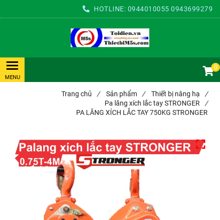
HOTLINE:
0944010055
0943699279
0
Trang chủ
/
Sản phẩm
/
Thiết bị nâng hạ
/
Pa lăng xích lắc tay STRONGER
/
PA LĂNG XÍCH LẮC TAY 750KG STRONGER