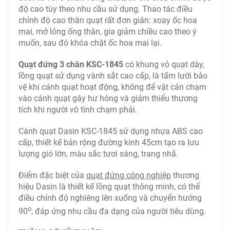
độ cao tùy theo nhu cầu sử dụng. Thao tác điều
chỉnh độ cao thân quạt rất đơn giản: xoay ốc hoa
mai, mở lỏng ống thân, gia giảm chiều cao theo ý
muốn, sau đó khóa chặt ốc hoa mai lại.
Quạt đứng 3 chân KSC-1845
có khung vỏ quạt dày,
lồng quạt sử dụng vành sắt cao cấp, là tấm lưới bảo
vệ khi cánh quạt hoạt động, không để vật cản chạm
vào cánh quạt gây hư hỏng và giảm thiểu thương
tích khi người vô tình chạm phải.
Cánh quạt Dasin KSC-1845 sử dụng nhựa ABS cao
cấp, thiết kế bản rộng đường kính 45cm tạo ra lưu
lượng gió lớn, màu sắc tươi sáng, trang nhã.
Điểm đặc biệt của
quạt đứng công nghiệp
thương
hiệu Dasin là thiết kế lồng quạt thông minh, có thể
điều chỉnh độ nghiêng lên xuống và chuyển hướng
o
90
, đáp ứng nhu cầu đa dạng của người tiêu dùng.